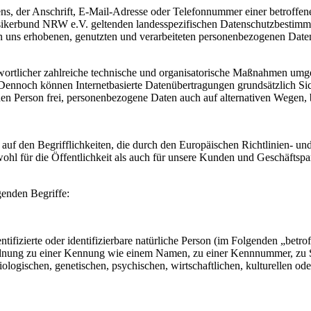
, der Anschrift, E-Mail-Adresse oder Telefonnummer einer betroffenen
kerbund NRW e.V. geltenden landesspezifischen Datenschutzbestimmun
uns erhobenen, genutzten und verarbeiteten personenbezogenen Daten 
ortlicher zahlreiche technische und organisatorische Maßnahmen umges
 Dennoch können Internetbasierte Datenübertragungen grundsätzlich Sic
en Person frei, personenbezogene Daten auch auf alternativen Wegen, be
uf den Begrifflichkeiten, die durch den Europäischen Richtlinien- 
für die Öffentlichkeit als auch für unsere Kunden und Geschäftspartn
genden Begriffe:
tifizierte oder identifizierbare natürliche Person (im Folgenden „betrof
uordnung zu einer Kennung wie einem Namen, zu einer Kennnummer, zu 
ischen, genetischen, psychischen, wirtschaftlichen, kulturellen oder so