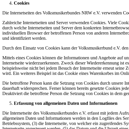
Cookies
Die Internetseiten des Volksmusikerbundes NRW e.V. verwenden Cook
Zahlreiche Internetseiten und Server verwenden Cookies. Viele Cooki
durch welche Internetseiten und Server dem konkreten Internetbrowse
individuellen Browser der betroffenen Person von anderen Internetbr
und identifiziert werden.
Durch den Einsatz von Cookies kann der Volksmusikerbund e.V. den Nu
Mittels eines Cookies können die Informationen und Angebote auf uns
Internetseite wiederzuerkennen. Zweck dieser Wiedererkennung ist es,
beispielsweise nicht bei jedem Besuch der Internetseite erneut sei
wird. Ein weiteres Beispiel ist das Cookie eines Warenkorbes im Onli
Die betroffene Person kann die Setzung von Cookies durch unsere Inte
dauerhaft widersprechen. Ferner können bereits gesetzte Cookies jed
Deaktiviert die betroffene Person die Setzung von Cookies in dem gen
Erfassung von allgemeinen Daten und Informationen
Die Internetseite des Volksmusikerbundes e.V. erfasst mit jedem Aufr
allgemeinen Daten und Informationen werden in den Logfiles des Se
Betriebssystem, (3) die Internetseite, von welcher ein zugreifendes S
Internetseite angesteuert werden, (5) das Datum und die Uhrzeit eines 