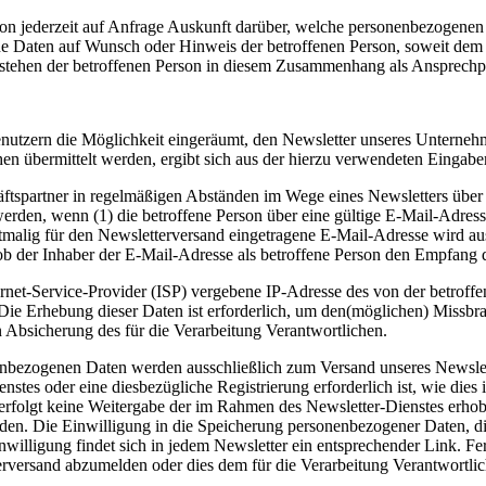
rson jederzeit auf Anfrage Auskunft darüber, welche personenbezogenen 
ene Daten auf Wunsch oder Hinweis der betroffenen Person, soweit dem
n stehen der betroffenen Person in diesem Zusammenhang als Ansprechp
nutzern die Möglichkeit eingeräumt, den Newsletter unseres Unterne
hen übermittelt werden, ergibt sich aus der hierzu verwendeten Eingab
tspartner in regelmäßigen Abständen im Wege eines Newsletters übe
den, wenn (1) die betroffene Person über eine gültige E-Mail-Adresse 
erstmalig für den Newsletterversand eingetragene E-Mail-Adresse wird 
b der Inhaber der E-Mail-Adresse als betroffene Person den Empfang de
ernet-Service-Provider (ISP) vergebene IP-Adresse des von der betro
e Erhebung dieser Daten ist erforderlich, um den(möglichen) Missbrau
n Absicherung des für die Verarbeitung Verantwortlichen.
ezogenen Daten werden ausschließlich zum Versand unseres Newslett
ienstes oder eine diesbezügliche Registrierung erforderlich ist, wie di
s erfolgt keine Weitergabe der im Rahmen des Newsletter-Dienstes er
den. Die Einwilligung in die Speicherung personenbezogener Daten, die 
lligung findet sich in jedem Newsletter ein entsprechender Link. Ferne
erversand abzumelden oder dies dem für die Verarbeitung Verantwortlic