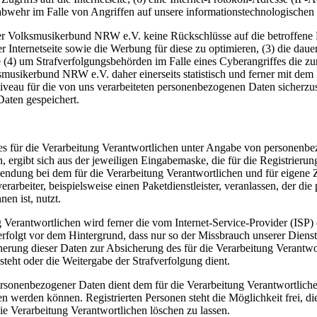
abwehr im Falle von Angriffen auf unsere informationstechnologischen
er Volksmusikerbund NRW e.V. keine Rückschlüsse auf die betroffene P
serer Internetseite sowie die Werbung für diese zu optimieren, (3) die da
 (4) um Strafverfolgungsbehörden im Falle eines Cyberangriffes die zu
ikerbund NRW e.V. daher einerseits statistisch und ferner mit dem Z
iveau für die von uns verarbeiteten personenbezogenen Daten sicherzu
aten gespeichert.
te des für die Verarbeitung Verantwortlichen unter Angabe von persone
n, ergibt sich aus der jeweiligen Eingabemaske, die für die Registrier
endung bei dem für die Verarbeitung Verantwortlichen und für eigene 
arbeiter, beispielsweise einen Paketdienstleister, veranlassen, der die
en ist, nutzt.
ung Verantwortlichen wird ferner die vom Internet-Service-Provider (IS
erfolgt vor dem Hintergrund, dass nur so der Missbrauch unserer Diens
herung dieser Daten zur Absicherung des für die Verarbeitung Verantwor
esteht oder die Weitergabe der Strafverfolgung dient.
ersonenbezogener Daten dient dem für die Verarbeitung Verantwortliche
ten werden können. Registrierten Personen steht die Möglichkeit frei,
ie Verarbeitung Verantwortlichen löschen zu lassen.