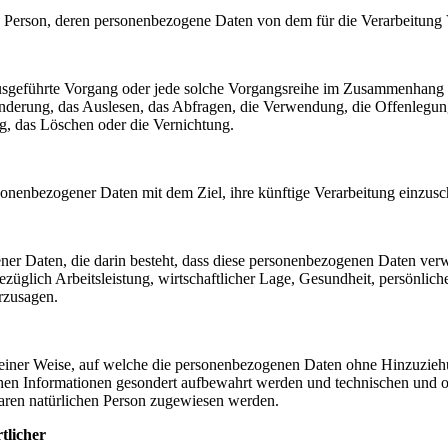
liche Person, deren personenbezogene Daten von dem für die Verarbeitung
en ausgeführte Vorgang oder jede solche Vorgangsreihe im Zusammenhang
nderung, das Auslesen, das Abfragen, die Verwendung, die Offenlegun
g, das Löschen oder die Vernichtung.
sonenbezogener Daten mit dem Ziel, ihre künftige Verarbeitung einzus
gener Daten, die darin besteht, dass diese personenbezogenen Daten ve
üglich Arbeitsleistung, wirtschaftlicher Lage, Gesundheit, persönlicher
rzusagen.
einer Weise, auf welche die personenbezogenen Daten ohne Hinzuziehun
chen Informationen gesondert aufbewahrt werden und technischen und o
rbaren natürlichen Person zugewiesen werden.
tlicher