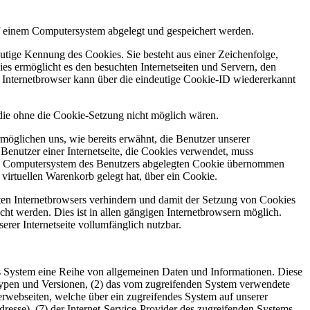
f einem Computersystem abgelegt und gespeichert werden.
utige Kennung des Cookies. Sie besteht aus einer Zeichenfolge,
s ermöglicht es den besuchten Internetseiten und Servern, den
r Internetbrowser kann über die eindeutige Cookie-ID wiedererkannt
 die ohne die Cookie-Setzung nicht möglich wären.
möglichen uns, wie bereits erwähnt, die Benutzer unserer
Benutzer einer Internetseite, die Cookies verwendet, muss
f dem Computersystem des Benutzers abgelegten Cookie übernommen
virtuellen Warenkorb gelegt hat, über ein Cookie.
tzten Internetbrowsers verhindern und damit der Setzung von Cookies
ht werden. Dies ist in allen gängigen Internetbrowsern möglich.
erer Internetseite vollumfänglich nutzbar.
rtes System eine Reihe von allgemeinen Daten und Informationen. Diese
typen und Versionen, (2) das vom zugreifenden System verwendete
nterwebseiten, welche über ein zugreifendes System auf unserer
Adresse), (7) der Internet-Service-Provider des zugreifenden Systems